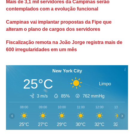
Mais de 3,1 mil servidores da Campinas serão
contemplados com a evolução funcional
Campinas vai implantar propostas da Fipe que
alteram o plano de cargos dos servidores
Fiscalização remota na João Jorge registra mais de
600 irregularidades em um mês
New York City
25°C
Limpo
3 m/s
85%
762
mmHg
08:00
09:00
10:00
11:00
12:00
13:00
‹
›
25°C
27°C
29°C
30°C
32°C
32°C