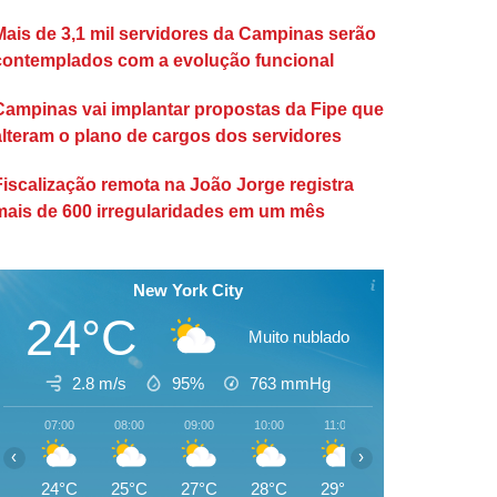
Mais de 3,1 mil servidores da Campinas serão
contemplados com a evolução funcional
Campinas vai implantar propostas da Fipe que
alteram o plano de cargos dos servidores
Fiscalização remota na João Jorge registra
mais de 600 irregularidades em um mês
New York City
24°C
Muito nublado
2.8 m/s
95%
763
mmHg
07:00
08:00
09:00
10:00
11:00
12:00
13:00
‹
›
24°C
25°C
27°C
28°C
29°C
30°C
31°C