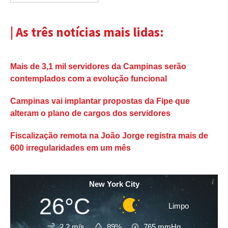
| As três notícias mais lidas:
Mais de 3,1 mil servidores da Campinas serão
contemplados com a evolução funcional
Campinas vai implantar propostas da Fipe que
alteram o plano de cargos dos servidores
Fiscalização remota na João Jorge registra mais de
600 irregularidades em um mês
New York City
26°C
Limpo
2.2 m/s
89%
765
mmHg