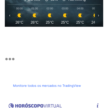
00:00
01:00
02:00
03:00
04:00
05:00
‹
›
26°C
26°C
25°C
25°C
25°C
24°C
Monitore todos os mercados no TradingView