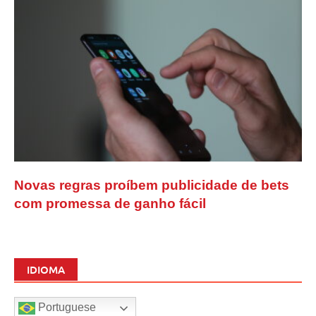
Novas regras proíbem publicidade de bets
com promessa de ganho fácil
IDIOMA
Portuguese