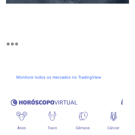
Monitore todos os mercados no TradingView