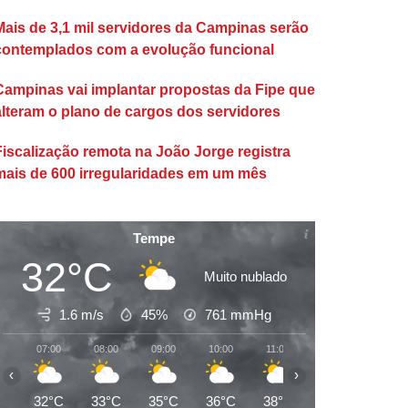
Mais de 3,1 mil servidores da Campinas serão
contemplados com a evolução funcional
Campinas vai implantar propostas da Fipe que
alteram o plano de cargos dos servidores
Fiscalização remota na João Jorge registra
mais de 600 irregularidades em um mês
Tempe
32°C
Muito nublado
1.6 m/s
45%
761
mmHg
07:00
08:00
09:00
10:00
11:00
12:00
13:00
‹
›
32°C
33°C
35°C
36°C
38°C
40°C
41°C