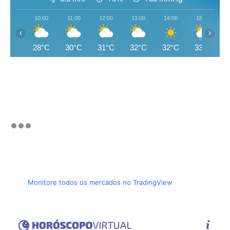
10:00
11:00
12:00
13:00
14:00
15:00
‹
›
28°C
30°C
31°C
32°C
32°C
33°C
Monitore todos os mercados no TradingView