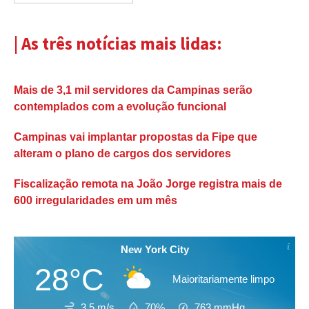
| As três notícias mais lidas:
Mais de 3,1 mil servidores da Campinas serão
contemplados com a evolução funcional
Campinas vai implantar propostas da Fipe que
alteram o plano de cargos dos servidores
Fiscalização remota na João Jorge registra mais de
600 irregularidades em um mês
New York City
28°C
Maioritariamente limpo
3.5 m/s
70%
763
mmHg