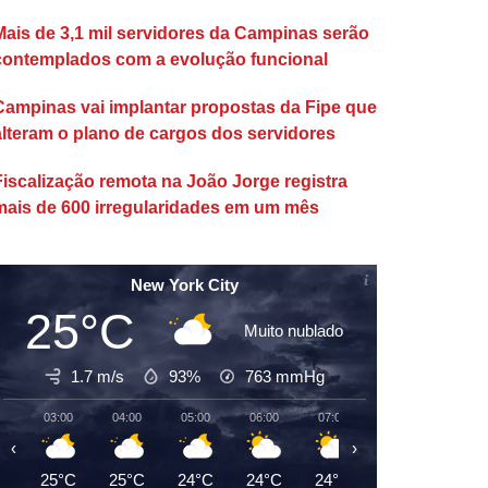
Mais de 3,1 mil servidores da Campinas serão
contemplados com a evolução funcional
Campinas vai implantar propostas da Fipe que
alteram o plano de cargos dos servidores
Fiscalização remota na João Jorge registra
mais de 600 irregularidades em um mês
New York City
25°C
Muito nublado
1.7 m/s
93%
763
mmHg
03:00
04:00
05:00
06:00
07:00
08:00
09:00
‹
›
25°C
25°C
24°C
24°C
24°C
25°C
27°C