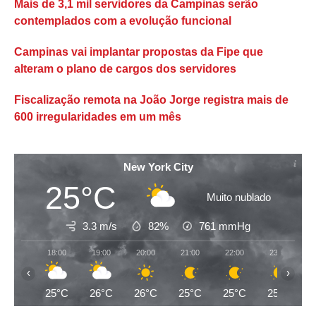
Mais de 3,1 mil servidores da Campinas serão
contemplados com a evolução funcional
Campinas vai implantar propostas da Fipe que
alteram o plano de cargos dos servidores
Fiscalização remota na João Jorge registra mais de
600 irregularidades em um mês
New York City
25°C
Muito nublado
3.3 m/s
82%
761
mmHg
18:00
19:00
20:00
21:00
22:00
23:00
‹
›
25°C
26°C
26°C
25°C
25°C
25°C