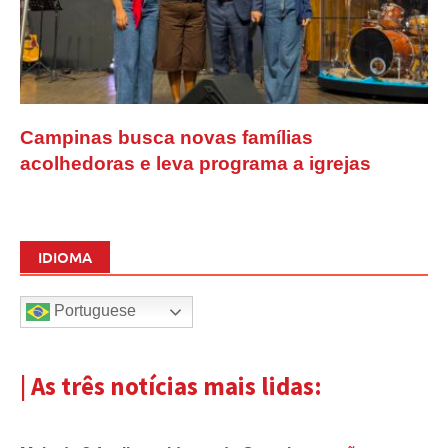
Campinas busca novas famílias
acolhedoras e leva programa a igrejas
IDIOMA
Portuguese
| As três notícias mais lidas: