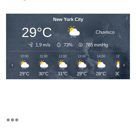
New York City
29°C
Chuvisco
1.9 m/s
73%
765
mmHg
10:00
11:00
12:00
13:00
14:00
15:00
‹
›
29°C
30°C
31°C
29°C
28°C
30°C