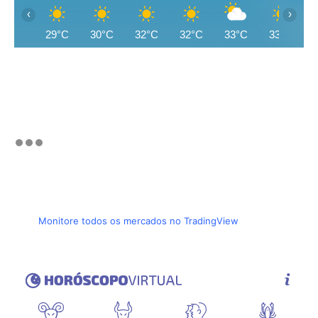
‹
›
29°C
30°C
32°C
32°C
33°C
33°C
Monitore todos os mercados no TradingView