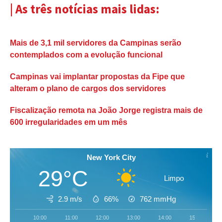
| As três notícias mais lidas:
Mais de 3,1 mil servidores da Campinas serão
contemplados com a evolução funcional
Campinas vai implantar propostas da Fipe que
alteram o plano de cargos dos servidores
Fiscalização remota na João Jorge registra mais de
600 irregularidades em um mês
New York City
29°C
Limpo
2.9 m/s
66%
762
mmHg
10:00
11:00
12:00
13:00
14:00
15:00