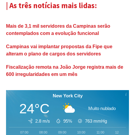
| As três notícias mais lidas:
Mais de 3,1 mil servidores da Campinas serão
contemplados com a evolução funcional
Campinas vai implantar propostas da Fipe que
alteram o plano de cargos dos servidores
Fiscalização remota na João Jorge registra mais de
600 irregularidades em um mês
New York City
24°C
Muito nublado
2.8 m/s
95%
763
mmHg
07:00
08:00
09:00
10:00
11:00
12:00