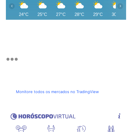
‹
›
24°C
25°C
27°C
28°C
29°C
30°C
Monitore todos os mercados no TradingView