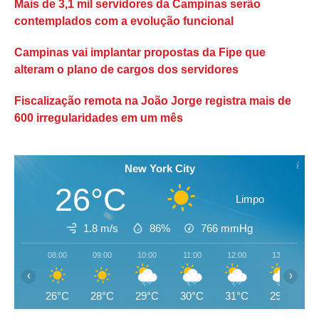
Mais de 3,1 mil servidores da Campinas serão
contemplados com a evolução funcional
Campinas vai implantar propostas da Fipe que
alteram o plano de cargos dos servidores
Fiscalização remota na João Jorge registra mais de
600 irregularidades em um mês
New York City
26°C
Limpo
1.8 m/s
86%
766
mmHg
08:00
09:00
10:00
11:00
12:00
13:00
‹
›
26°C
28°C
29°C
30°C
31°C
29°C