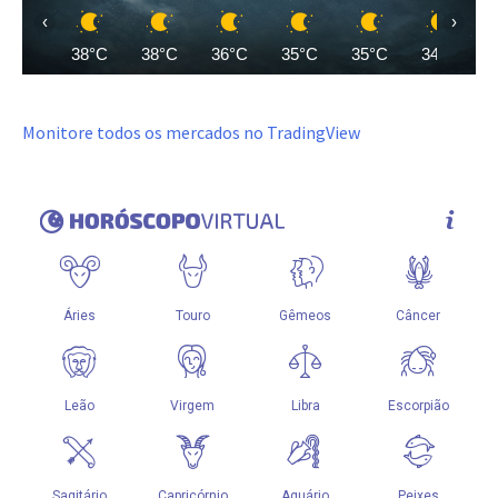
‹
›
38°C
38°C
36°C
35°C
35°C
34°C
Monitore todos os mercados no TradingView