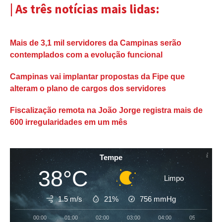
| As três notícias mais lidas:
Mais de 3,1 mil servidores da Campinas serão
contemplados com a evolução funcional
Campinas vai implantar propostas da Fipe que
alteram o plano de cargos dos servidores
Fiscalização remota na João Jorge registra mais de
600 irregularidades em um mês
Tempe
38°C
Limpo
1.5 m/s
21%
756
mmHg
00:00
01:00
02:00
03:00
04:00
05:00