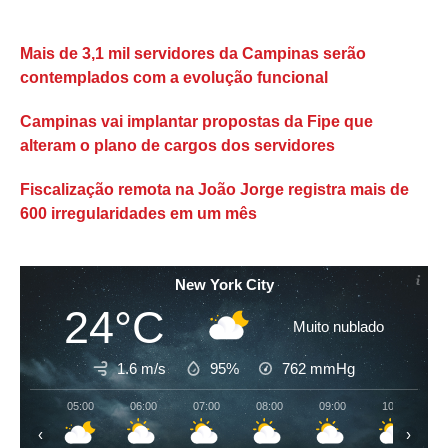
Mais de 3,1 mil servidores da Campinas serão
contemplados com a evolução funcional
Campinas vai implantar propostas da Fipe que
alteram o plano de cargos dos servidores
Fiscalização remota na João Jorge registra mais de
600 irregularidades em um mês
New York City
24°C
Muito nublado
1.6 m/s
95%
762
mmHg
05:00
06:00
07:00
08:00
09:00
10:00
‹
›