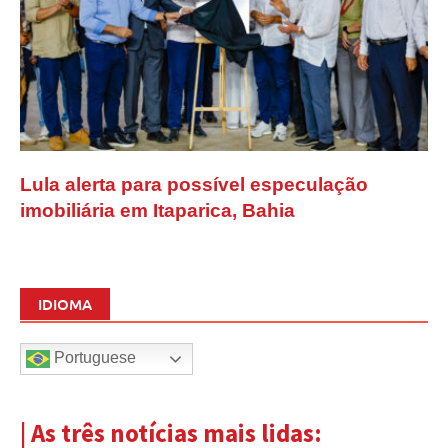
Lula alerta para possível especulação
imobiliária em Itaparica, Bahia
IDIOMA
Portuguese
| As três notícias mais lidas: