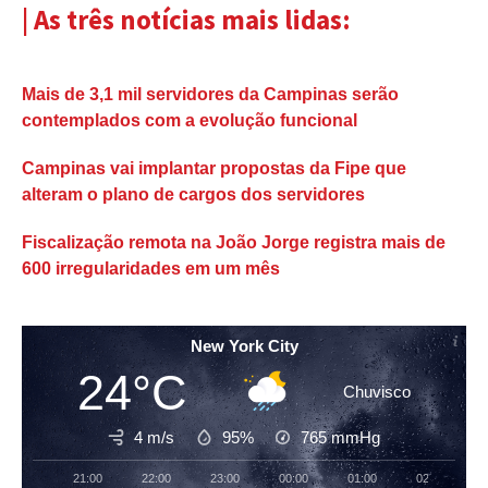
| As três notícias mais lidas:
Mais de 3,1 mil servidores da Campinas serão
contemplados com a evolução funcional
Campinas vai implantar propostas da Fipe que
alteram o plano de cargos dos servidores
Fiscalização remota na João Jorge registra mais de
600 irregularidades em um mês
New York City
24°C
Chuvisco
4 m/s
95%
765
mmHg
21:00
22:00
23:00
00:00
01:00
02:00