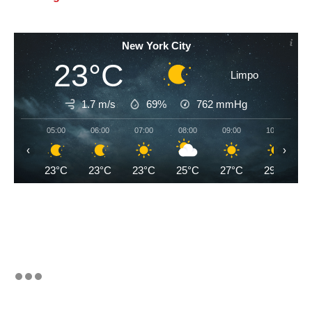
New York City
23°C
Limpo
1.7 m/s
69%
762
mmHg
05:00
06:00
07:00
08:00
09:00
10:00
‹
›
23°C
23°C
23°C
25°C
27°C
29°C