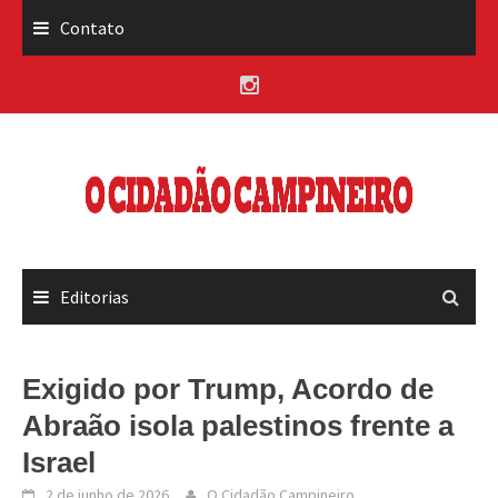
Skip
Contato
to
content
Editorias
Exigido por Trump, Acordo de
Abraão isola palestinos frente a
Israel
2 de junho de 2026
O Cidadão Campineiro