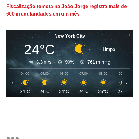
Fiscalização remota na João Jorge registra mais de
600 irregularidades em um mês
New York City
24°C
Limpo
3.3 m/s
90%
761
mmHg
04:00
05:00
06:00
07:00
08:00
09:00
‹
›
24°C
24°C
24°C
24°C
25°C
27°C