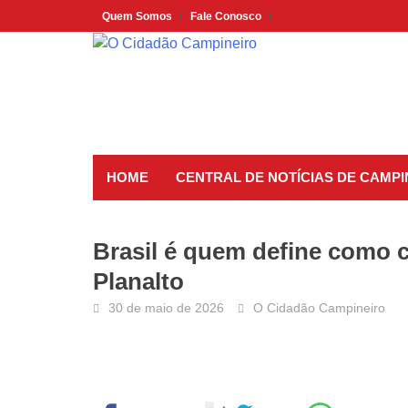
Skip
Quem Somos
Fale Conosco
to
content
HOME
CENTRAL DE NOTÍCIAS DE CAMP
Brasil é quem define como c
Planalto
30 de maio de 2026
O Cidadão Campineiro