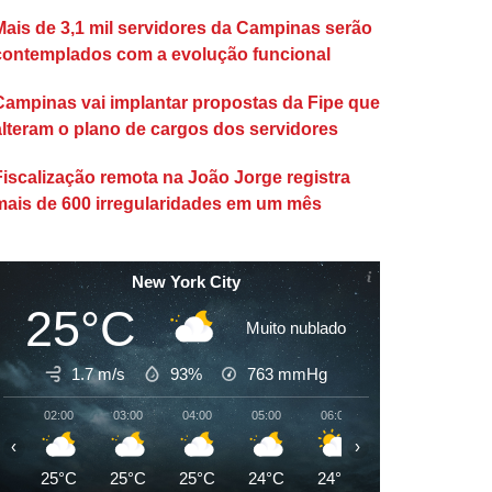
Mais de 3,1 mil servidores da Campinas serão
contemplados com a evolução funcional
Campinas vai implantar propostas da Fipe que
alteram o plano de cargos dos servidores
Fiscalização remota na João Jorge registra
mais de 600 irregularidades em um mês
New York City
25°C
Muito nublado
1.7 m/s
93%
763
mmHg
02:00
03:00
04:00
05:00
06:00
07:00
08:00
‹
›
25°C
25°C
25°C
24°C
24°C
24°C
25°C