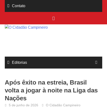
Skip
Contato
to
content
Editorias
Após êxito na estreia, Brasil
volta a jogar à noite na Liga das
Nações
5 de junho de 2026
O Cidadão Campineiro