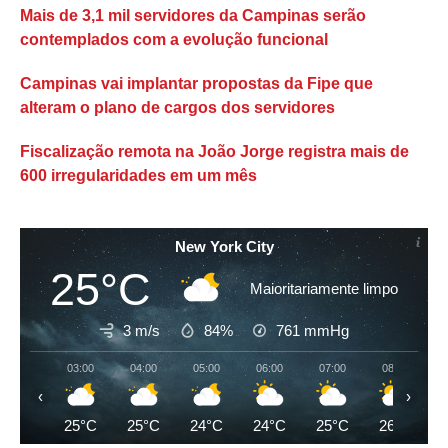
Mais de 3,1 mil servidores da Campinas serão
contemplados com a evolução funcional
Campinas vai implantar propostas da Fipe que
alteram o plano de cargos dos servidores
Fiscalização remota na João Jorge registra mais de
600 irregularidades em um mês
New York City
25°C
Maioritariamente limpo
3 m/s
84%
761
mmHg
03:00
04:00
05:00
06:00
07:00
08:00
‹
›
25°C
25°C
24°C
24°C
25°C
26°C