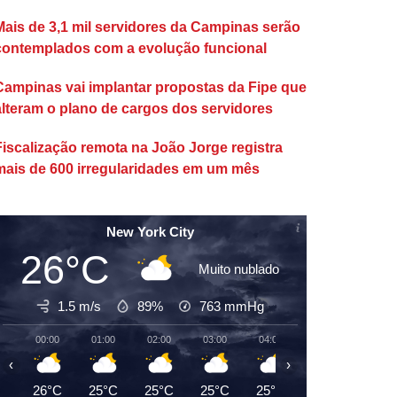
Mais de 3,1 mil servidores da Campinas serão
contemplados com a evolução funcional
Campinas vai implantar propostas da Fipe que
alteram o plano de cargos dos servidores
Fiscalização remota na João Jorge registra
mais de 600 irregularidades em um mês
New York City
26°C
Muito nublado
1.5 m/s
89%
763
mmHg
00:00
01:00
02:00
03:00
04:00
05:00
06:00
‹
›
26°C
25°C
25°C
25°C
25°C
24°C
24°C