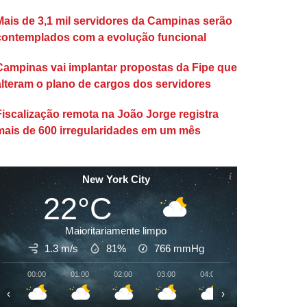
Mais de 3,1 mil servidores da Campinas serão
contemplados com a evolução funcional
Campinas vai implantar propostas da Fipe que
alteram o plano de cargos dos servidores
Fiscalização remota na João Jorge registra
mais de 600 irregularidades em um mês
New York City
22°C
Maioritariamente limpo
1.3 m/s
81%
766
mmHg
00:00
01:00
02:00
03:00
04:00
05:00
06:00
‹
›