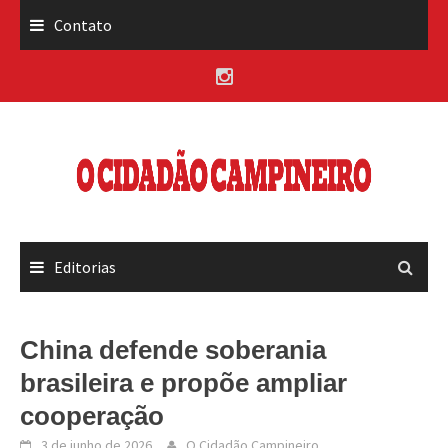
Skip
Contato
to
content
Editorias
China defende soberania
brasileira e propõe ampliar
cooperação
3 de junho de 2026
O Cidadão Campineiro