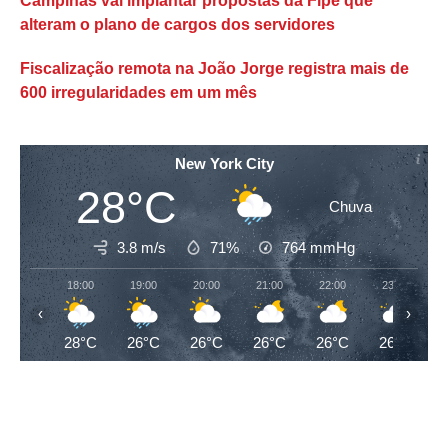
Campinas vai implantar propostas da Fipe que
alteram o plano de cargos dos servidores
Fiscalização remota na João Jorge registra mais de
600 irregularidades em um mês
New York City
28°C
Chuva
3.8 m/s
71%
764
mmHg
18:00
19:00
20:00
21:00
22:00
23:00
‹
›
28°C
26°C
26°C
26°C
26°C
26°C