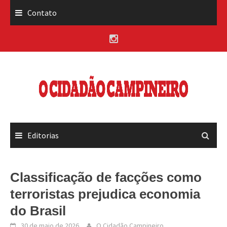
Skip
Contato
to
content
Editorias
Classificação de facções como
terroristas prejudica economia
do Brasil
30 de maio de 2026
O Cidadão Campineiro