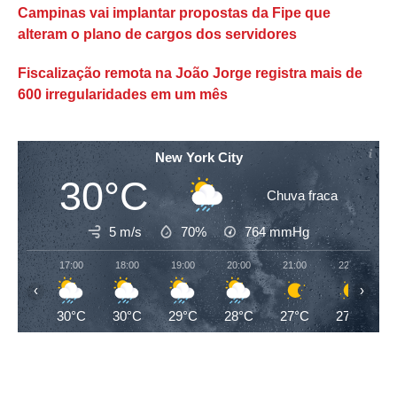
Campinas vai implantar propostas da Fipe que
alteram o plano de cargos dos servidores
Fiscalização remota na João Jorge registra mais de
600 irregularidades em um mês
New York City
30°C
Chuva fraca
5 m/s
70%
764
mmHg
17:00
18:00
19:00
20:00
21:00
22:00
‹
›
30°C
30°C
29°C
28°C
27°C
27°C