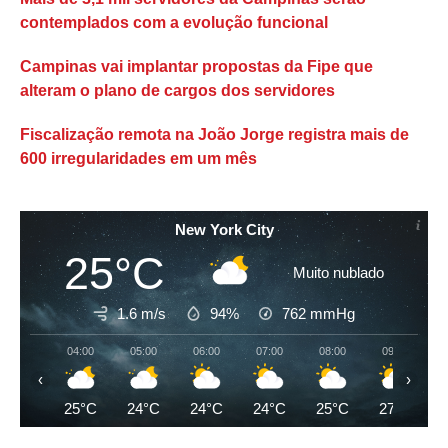
contemplados com a evolução funcional
Campinas vai implantar propostas da Fipe que
alteram o plano de cargos dos servidores
Fiscalização remota na João Jorge registra mais de
600 irregularidades em um mês
New York City
25°C
Muito nublado
1.6 m/s
94%
762
mmHg
04:00
05:00
06:00
07:00
08:00
09:00
‹
›
25°C
24°C
24°C
24°C
25°C
27°C