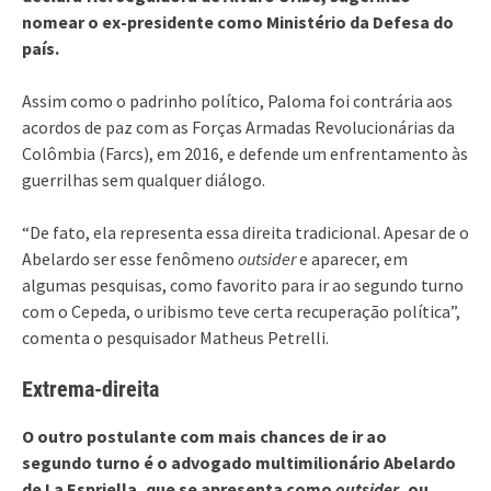
nomear o ex-presidente como Ministério da Defesa do
país.
Assim como o padrinho político, Paloma foi contrária aos
acordos de paz com as Forças Armadas Revolucionárias da
Colômbia (Farcs), em 2016, e defende um enfrentamento às
guerrilhas sem qualquer diálogo.
“De fato, ela representa essa direita tradicional. Apesar de o
Abelardo ser esse fenômeno
outsider
e aparecer, em
algumas pesquisas, como favorito para ir ao segundo turno
com o Cepeda, o uribismo teve certa recuperação política”,
comenta o pesquisador Matheus Petrelli.
Extrema-direita
O outro postulante com mais chances de ir ao
segundo turno é o advogado multimilionário Abelardo
de La Espriella, que se apresenta como
outsider
, ou