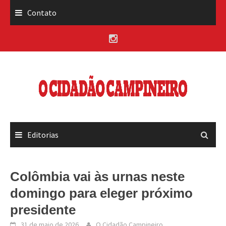
Skip
Contato
to
content
Editorias
Colômbia vai às urnas neste
domingo para eleger próximo
presidente
31 de maio de 2026
O Cidadão Campineiro