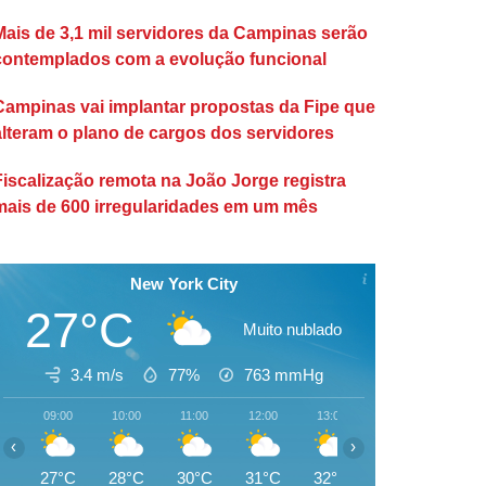
Mais de 3,1 mil servidores da Campinas serão
contemplados com a evolução funcional
Campinas vai implantar propostas da Fipe que
alteram o plano de cargos dos servidores
Fiscalização remota na João Jorge registra
mais de 600 irregularidades em um mês
New York City
27°C
Muito nublado
3.4 m/s
77%
763
mmHg
09:00
10:00
11:00
12:00
13:00
14:00
15:00
‹
›
27°C
28°C
30°C
31°C
32°C
32°C
33°C