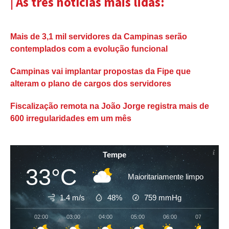
| As três notícias mais lidas:
Mais de 3,1 mil servidores da Campinas serão
contemplados com a evolução funcional
Campinas vai implantar propostas da Fipe que
alteram o plano de cargos dos servidores
Fiscalização remota na João Jorge registra mais de
600 irregularidades em um mês
Tempe
33°C
Maioritariamente limpo
1.4 m/s
48%
759
mmHg
02:00
03:00
04:00
05:00
06:00
07:00