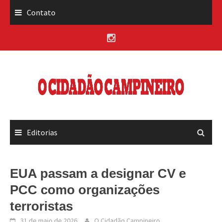
Skip
Contato
to
content
Editorias
EUA passam a designar CV e
PCC como organizações
terroristas
31 de maio de 2026
O Cidadão Campineiro