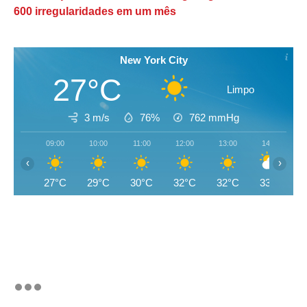
600 irregularidades em um mês
New York City
27°C
Limpo
3 m/s
76%
762
mmHg
09:00
10:00
11:00
12:00
13:00
14:00
‹
›
27°C
29°C
30°C
32°C
32°C
33°C