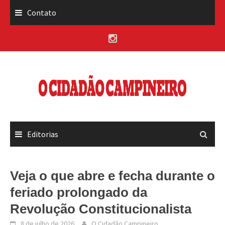
Skip
Contato
to
content
Editorias
Veja o que abre e fecha durante o
feriado prolongado da
Revolução Constitucionalista
8 de julho de 2026
O Cidadão Campineiro