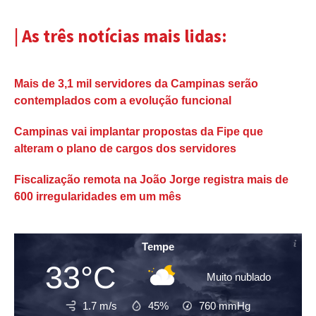
| As três notícias mais lidas:
Mais de 3,1 mil servidores da Campinas serão
contemplados com a evolução funcional
Campinas vai implantar propostas da Fipe que
alteram o plano de cargos dos servidores
Fiscalização remota na João Jorge registra mais de
600 irregularidades em um mês
Tempe
33°C
Muito nublado
1.7 m/s
45%
760
mmHg