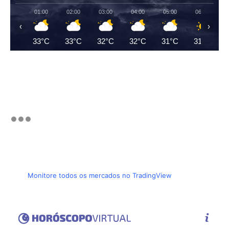
01:00
02:00
03:00
04:00
05:00
06:00
‹
›
33°C
33°C
32°C
32°C
31°C
31°C
Monitore todos os mercados no TradingView