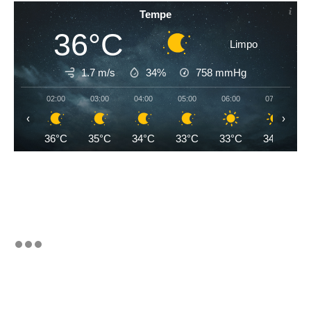
Tempe
36°C
Limpo
1.7 m/s
34%
758
mmHg
02:00
03:00
04:00
05:00
06:00
07:00
‹
›
36°C
35°C
34°C
33°C
33°C
34°C