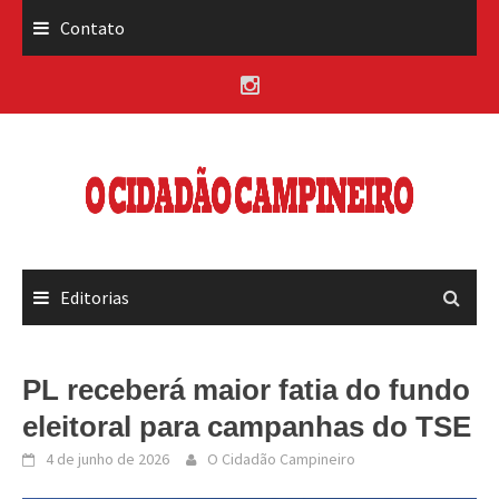
Skip
Contato
to
content
Editorias
PL receberá maior fatia do fundo
eleitoral para campanhas do TSE
4 de junho de 2026
O Cidadão Campineiro