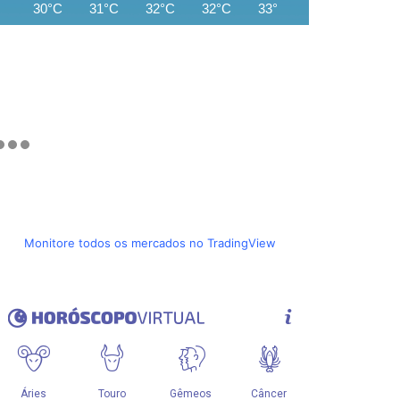
30°C
31°C
32°C
32°C
33°C
33°C
27°C
Monitore todos os mercados no TradingView