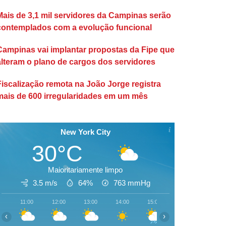
Mais de 3,1 mil servidores da Campinas serão
contemplados com a evolução funcional
Campinas vai implantar propostas da Fipe que
alteram o plano de cargos dos servidores
Fiscalização remota na João Jorge registra
mais de 600 irregularidades em um mês
New York City
30°C
Maioritariamente limpo
3.5 m/s
64%
763
mmHg
11:00
12:00
13:00
14:00
15:00
16:00
17:00
‹
›