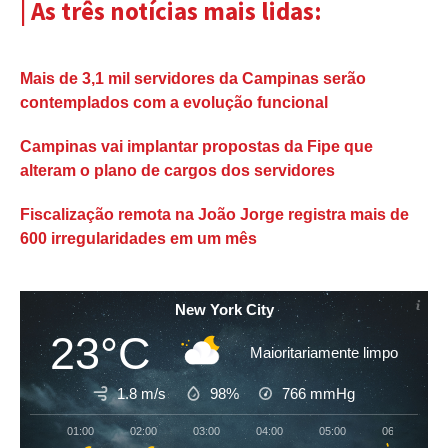
| As três notícias mais lidas:
Mais de 3,1 mil servidores da Campinas serão
contemplados com a evolução funcional
Campinas vai implantar propostas da Fipe que
alteram o plano de cargos dos servidores
Fiscalização remota na João Jorge registra mais de
600 irregularidades em um mês
New York City
23°C
Maioritariamente limpo
1.8 m/s
98%
766
mmHg
01:00
02:00
03:00
04:00
05:00
06:00