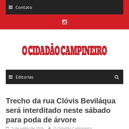
Skip
Contato
to
content
Editorias
Trecho da rua Clóvis Beviláqua
será interditado neste sábado
para poda de árvore
5 de junho de 2026
O Cidadão Campineiro