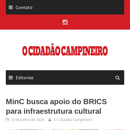
Skip
Contato
to
content
Editorias
MinC busca apoio do BRICS
para infraestrutura cultural
8 de junho de 2026
O Cidadão Campineiro