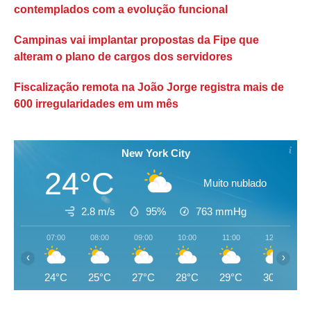
contemplados com a evolução funcional
Campinas vai implantar propostas da Fipe que
alteram o plano de cargos dos servidores
Fiscalização remota na João Jorge registra mais de
600 irregularidades em um mês
New York City
24°C
Muito nublado
2.8 m/s
95%
763
mmHg
07:00
08:00
09:00
10:00
11:00
12:00
‹
›
24°C
25°C
27°C
28°C
29°C
30°C