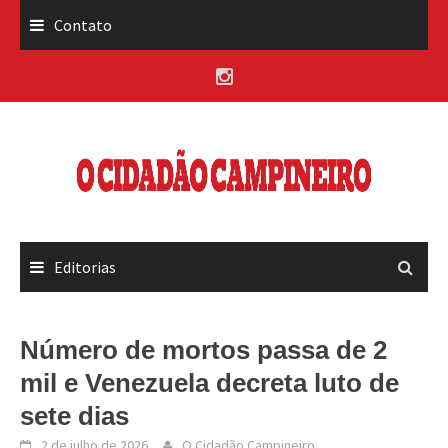
Skip
Contato
to
content
Editorias
Número de mortos passa de 2
mil e Venezuela decreta luto de
sete dias
2 de julho de 2026
O Cidadão Campineiro