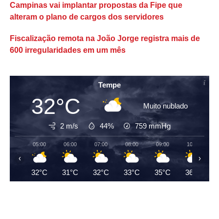
Campinas vai implantar propostas da Fipe que
alteram o plano de cargos dos servidores
Fiscalização remota na João Jorge registra mais de
600 irregularidades em um mês
Tempe
32°C
Muito nublado
2 m/s
44%
759
mmHg
05:00
06:00
07:00
08:00
09:00
10:00
‹
›
32°C
31°C
32°C
33°C
35°C
36°C