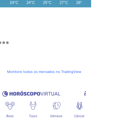
24°C
24°C
25°C
27°C
28°C
29°C
30°C
Monitore todos os mercados no TradingView