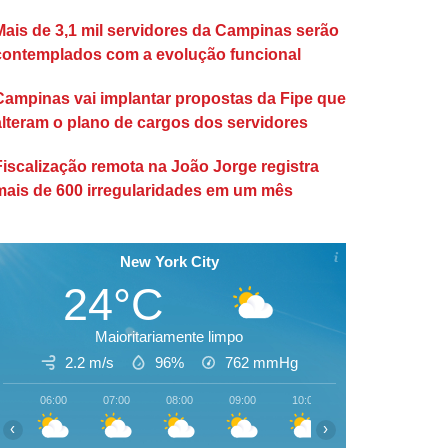
Mais de 3,1 mil servidores da Campinas serão
contemplados com a evolução funcional
Campinas vai implantar propostas da Fipe que
alteram o plano de cargos dos servidores
Fiscalização remota na João Jorge registra
mais de 600 irregularidades em um mês
New York City
24°C
Maioritariamente limpo
2.2 m/s
96%
762
mmHg
06:00
07:00
08:00
09:00
10:00
11:00
12:00
‹
›