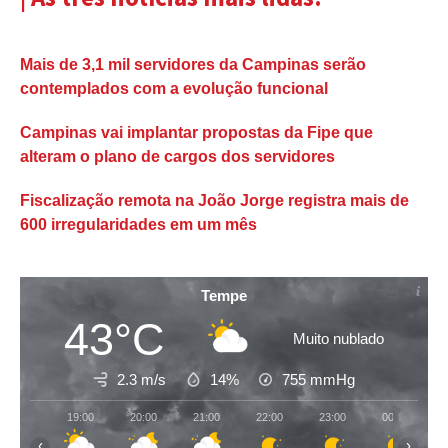
Mais de 3,1 mil servidores da Campinas serão
contemplados com a evolução funcional
Campinas vai implantar propostas da Fipe que
alteram o plano de cargos dos servidores
Fiscalização remota na João Jorge registra mais de
600 irregularidades em um mês
Tempe
43°C
Muito nublado
2.3 m/s
14%
755
mmHg
19:00
20:00
21:00
22:00
23:00
00:00
‹
›