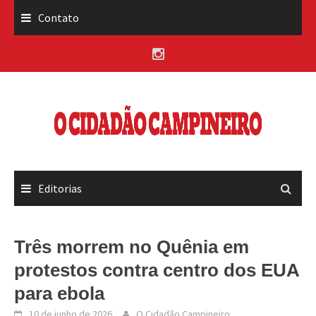
Skip
Contato
to
content
Editorias
Três morrem no Quênia em
protestos contra centro dos EUA
para ebola
10 de junho de 2026
O Cidadão Campineiro