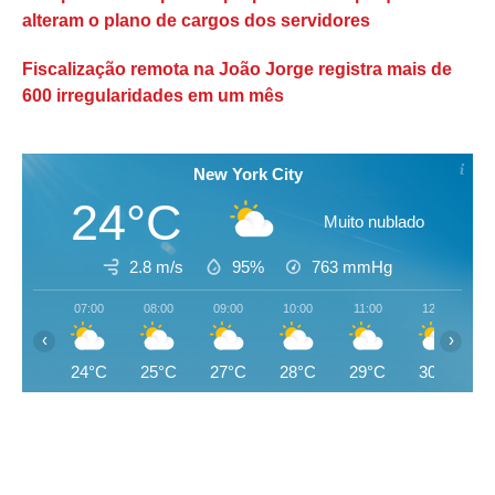
alteram o plano de cargos dos servidores
Fiscalização remota na João Jorge registra mais de
600 irregularidades em um mês
New York City
24°C
Muito nublado
2.8 m/s
95%
763
mmHg
07:00
08:00
09:00
10:00
11:00
12:00
‹
›
24°C
25°C
27°C
28°C
29°C
30°C