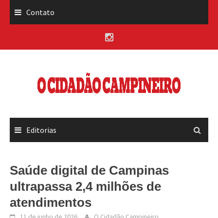
Skip
Contato
to
content
Editorias
Saúde digital de Campinas
ultrapassa 2,4 milhões de
atendimentos
11 de junho de 2026
O Cidadão Campineiro