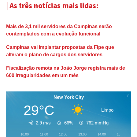
| As três notícias mais lidas:
Mais de 3,1 mil servidores da Campinas serão
contemplados com a evolução funcional
Campinas vai implantar propostas da Fipe que
alteram o plano de cargos dos servidores
Fiscalização remota na João Jorge registra mais de
600 irregularidades em um mês
New York City
29°C
Limpo
2.9 m/s
66%
762
mmHg
10:00
11:00
12:00
13:00
14:00
15:00