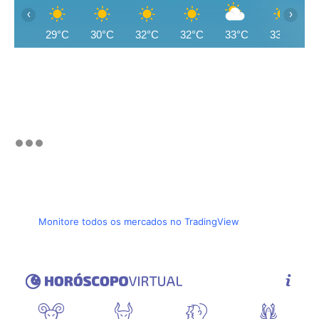
‹
›
29°C
30°C
32°C
32°C
33°C
33°C
Monitore todos os mercados no TradingView