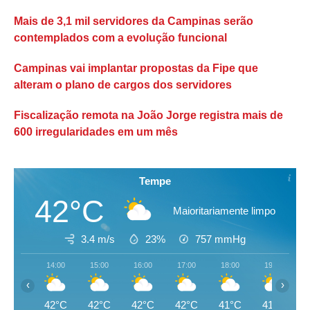
Mais de 3,1 mil servidores da Campinas serão
contemplados com a evolução funcional
Campinas vai implantar propostas da Fipe que
alteram o plano de cargos dos servidores
Fiscalização remota na João Jorge registra mais de
600 irregularidades em um mês
Tempe
42°C
Maioritariamente limpo
3.4 m/s
23%
757
mmHg
14:00
15:00
16:00
17:00
18:00
19:00
‹
›
42°C
42°C
42°C
42°C
41°C
41°C