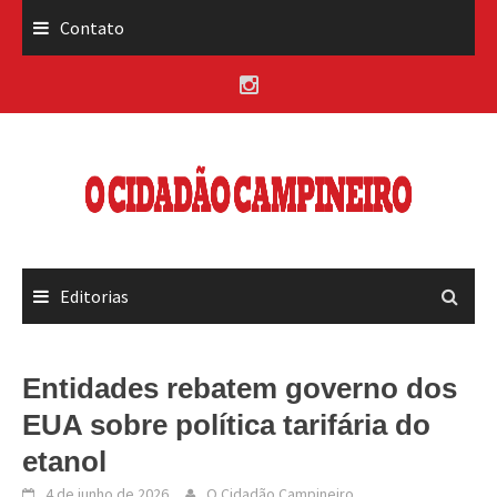
Skip
Contato
to
content
Editorias
Entidades rebatem governo dos
EUA sobre política tarifária do
etanol
4 de junho de 2026
O Cidadão Campineiro