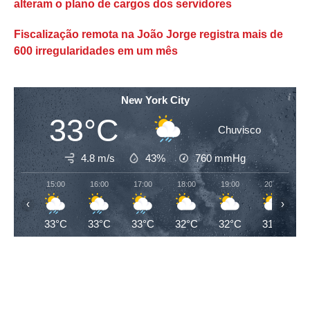
alteram o plano de cargos dos servidores
Fiscalização remota na João Jorge registra mais de
600 irregularidades em um mês
New York City
33°C
Chuvisco
4.8 m/s
43%
760
mmHg
15:00
16:00
17:00
18:00
19:00
20:00
‹
›
33°C
33°C
33°C
32°C
32°C
31°C