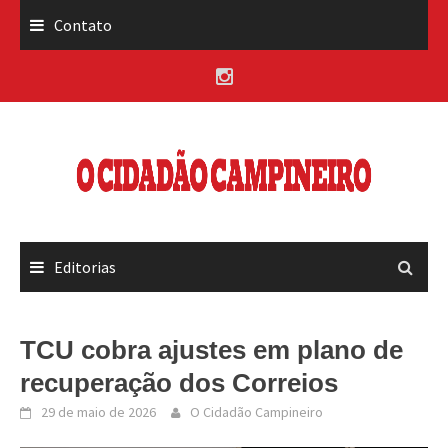
Skip
Contato
to
content
Editorias
TCU cobra ajustes em plano de
recuperação dos Correios
29 de maio de 2026
O Cidadão Campineiro