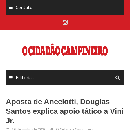
Skip
Contato
to
content
Editorias
Aposta de Ancelotti, Douglas
Santos explica apoio tático a Vini
Jr.
16 de junho de 2026
O Cidadão Campineiro