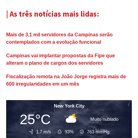
| As três notícias mais lidas:
Mais de 3,1 mil servidores da Campinas serão
contemplados com a evolução funcional
Campinas vai implantar propostas da Fipe que
alteram o plano de cargos dos servidores
Fiscalização remota na João Jorge registra mais de
600 irregularidades em um mês
New York City
25°C
Muito nublado
1.7 m/s
93%
763
mmHg