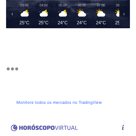
03:00
04:00
05:00
06:00
07:00
08:00
‹
›
25°C
25°C
24°C
24°C
24°C
25°C
Monitore todos os mercados no TradingView