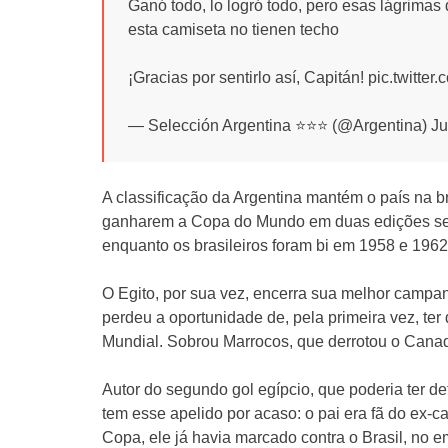
Ganó todo, lo logró todo, pero esas lágrima
esta camiseta no tienen techo
¡Gracias por sentirlo así, Capitán! pic.twit
— Selección Argentina ⭐⭐⭐ (@Argentina) Ju
A classificação da Argentina mantém o país na brig
ganharem a Copa do Mundo em duas edições segu
enquanto os brasileiros foram bi em 1958 e 1962
O Egito, por sua vez, encerra sua melhor campan
perdeu a oportunidade de, pela primeira vez, te
Mundial. Sobrou Marrocos, que derrotou o Canad
Autor do segundo gol egípcio, que poderia ter def
tem esse apelido por acaso: o pai era fã do ex-c
Copa, ele já havia marcado contra o Brasil, no e