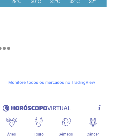
28°C
30°C
31°C
32°C
32°C
33°C
33°C
Monitore todos os mercados no TradingView