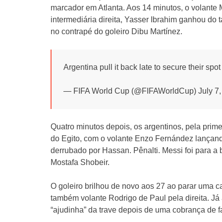
marcador em Atlanta. Aos 14 minutos, o volante 
intermediária direita, Yasser Ibrahim ganhou do
no contrapé do goleiro Dibu Martínez.
Argentina pull it back late to secure their spo
— FIFA World Cup (@FIFAWorldCup) July 7,
Quatro minutos depois, os argentinos, pela prim
do Egito, com o volante Enzo Fernández lançando 
derrubado por Hassan. Pênalti. Messi foi para a 
Mostafa Shobeir.
O goleiro brilhou de novo aos 27 ao parar uma c
também volante Rodrigo de Paul pela direita. Já
“ajudinha” da trave depois de uma cobrança de f