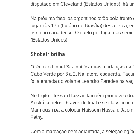
disputado em Cleveland (Estados Unidos), há u
Na próxima fase, os argentinos terão pela frent
jogam às 17h (horário de Brasília) desta terça
território canadense. O duelo por lugar nas semi
(Estados Unidos).
Shobeir brilha
O técnico Lionel Scaloni fez duas mudanças na f
Cabo Verde por 3 a 2. Na lateral esquerda, Facun
foi a entrada do volante Leandro Paredes na va
No Egito, Hossan Hassan também promoveu duas
Austrália pelos 16 avos de final e se classificou
Marmoush para colocar Haissem Hassan. Já o m
Fathy.
Com a marcação bem adiantada, a seleção egípcia