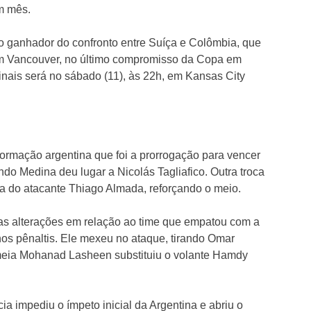
m mês.
e o ganhador do confronto entre Suíça e Colômbia, que
, em Vancouver, no último compromisso da Copa em
finais será no sábado (11), às 22h, em Kansas City
ormação argentina que foi a prorrogação para vencer
do Medina deu lugar a Nicolás Tagliafico. Outra troca
ga do atacante Thiago Almada, reforçando o meio.
 alterações em relação ao time que empatou com a
 nos pênaltis. Ele mexeu no ataque, tirando Omar
eia Mohanad Lasheen substituiu o volante Hamdy
 impediu o ímpeto inicial da Argentina e abriu o