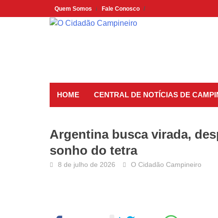
Skip
Quem Somos
Fale Conosco
to
content
HOME
CENTRAL DE NOTÍCIAS DE CAMP
Argentina busca virada, de
sonho do tetra
8 de julho de 2026
O Cidadão Campineiro