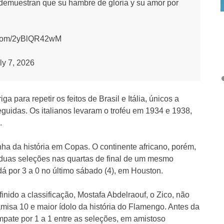
s demuestran que su hambre de gloria y su amor por
ter.com/2yBlQR42wM
ly 7, 2026
a para repetir os feitos de Brasil e Itália, únicos a
idas. Os italianos levaram o troféu em 1934 e 1938,
.
ha da história em Copas. O continente africano, porém,
r duas seleções nas quartas de final de um mesmo
á por 3 a 0 no último sábado (4), em Houston.
inido a classificação, Mostafa Abdelraouf, o Zico, não
amisa 10 e maior ídolo da história do Flamengo. Antes da
mpate por 1 a 1 entre as seleções, em amistoso