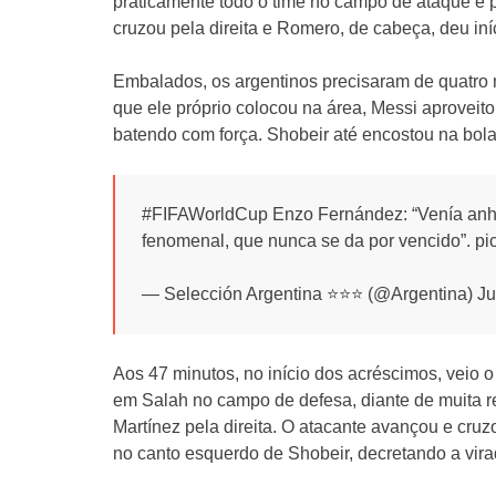
praticamente todo o time no campo de ataque e p
cruzou pela direita e Romero, de cabeça, deu iní
Embalados, os argentinos precisaram de quatro
que ele próprio colocou na área, Messi aproveito
batendo com força. Shobeir até encostou na bola,
#FIFAWorldCup Enzo Fernández: “Venía anhe
fenomenal, que nunca se da por vencido”. pi
— Selección Argentina ⭐⭐⭐ (@Argentina) Ju
Aos 47 minutos, no início dos acréscimos, veio 
em Salah no campo de defesa, diante de muita r
Martínez pela direita. O atacante avançou e cr
no canto esquerdo de Shobeir, decretando a vira