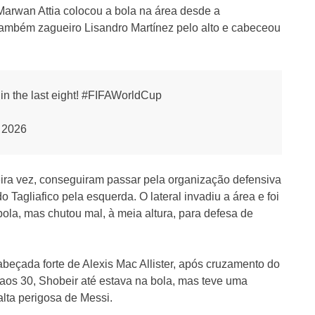
Marwan Attia colocou a bola na área desde a
 também zagueiro Lisandro Martínez pelo alto e cabeceou
t in the last eight! #FIFAWorldCup
 2026
eira vez, conseguiram passar pela organização defensiva
Tagliafico pela esquerda. O lateral invadiu a área e foi
bola, mas chutou mal, à meia altura, para defesa de
abeçada forte de Alexis Mac Allister, após cruzamento do
 aos 30, Shobeir até estava na bola, mas teve uma
alta perigosa de Messi.