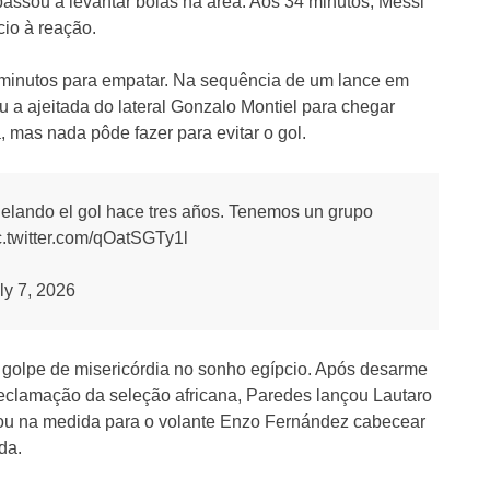
assou a levantar bolas na área. Aos 34 minutos, Messi
cio à reação.
 minutos para empatar. Na sequência de um lance em
u a ajeitada do lateral Gonzalo Montiel para chegar
 mas nada pôde fazer para evitar o gol.
lando el gol hace tres años. Tenemos un grupo
c.twitter.com/qOatSGTy1l
ly 7, 2026
o golpe de misericórdia no sonho egípcio. Após desarme
eclamação da seleção africana, Paredes lançou Lautaro
uzou na medida para o volante Enzo Fernández cabecear
da.