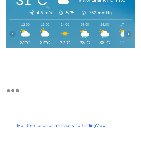
31°C
4.5 m/s
57%
762
mmHg
12:00
13:00
14:00
15:00
16:00
17:00
‹
›
31°C
32°C
32°C
33°C
33°C
27°C
Monitore todos os mercados no TradingView