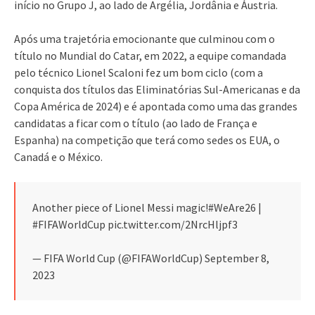
início no Grupo J, ao lado de Argélia, Jordânia e Áustria.
Após uma trajetória emocionante que culminou com o
título no Mundial do Catar, em 2022, a equipe comandada
pelo técnico Lionel Scaloni fez um bom ciclo (com a
conquista dos títulos das Eliminatórias Sul-Americanas e da
Copa América de 2024) e é apontada como uma das grandes
candidatas a ficar com o título (ao lado de França e
Espanha) na competição que terá como sedes os EUA, o
Canadá e o México.
Another piece of Lionel Messi magic!#WeAre26 |
#FIFAWorldCup pic.twitter.com/2NrcHljpf3
— FIFA World Cup (@FIFAWorldCup) September 8,
2023