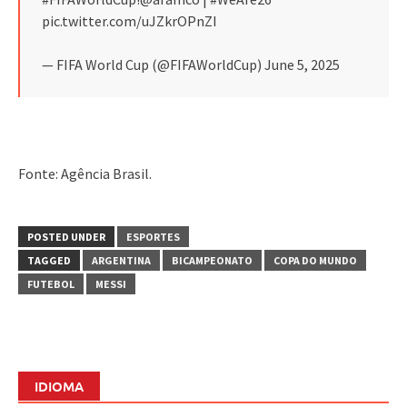
pic.twitter.com/uJZkrOPnZI
— FIFA World Cup (@FIFAWorldCup) June 5, 2025
Fonte: Agência Brasil.
POSTED UNDER
ESPORTES
TAGGED
ARGENTINA
BICAMPEONATO
COPA DO MUNDO
FUTEBOL
MESSI
IDIOMA