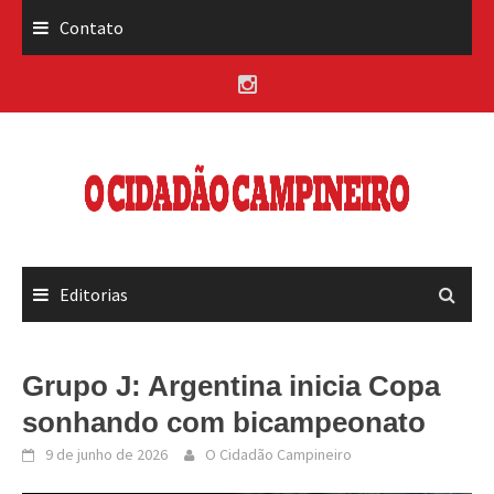
Skip
Contato
to
content
Editorias
Grupo J: Argentina inicia Copa
sonhando com bicampeonato
9 de junho de 2026
O Cidadão Campineiro