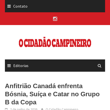
Skip
Contato
to
content
Editorias
Anfitrião Canadá enfrenta
Bósnia, Suíça e Catar no Grupo
B da Copa
2 de junho de 2026
O Cidadão Campineiro