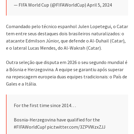
— FIFA World Cup (@FIFAWorldCup) April 5, 2024
Comandado pelo técnico espanhol Julen Lopetegui, o Catar
tem entre seus destaques dois brasileiros naturalizados: o
atacante Edmilson Júnior, que defende o Al-Duhail (Catar),
e o lateral Lucas Mendes, do Al-Wakrah (Catar).
Outra seleção que disputa em 2026 o seu segundo mundial é
a Bósnia e Herzegovina. A equipe se garantiu após superar
na repescagem europeia duas equipes tradicionais: o País de
Gales e a Itália.
For the first time since 2014…
Bosnia-Herzegovina have qualified for the
#FIFAWorldCup! pic.twitter.com/3ZPVWzxZJJ