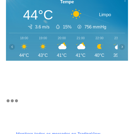
Tempe
44°C
Limpo
3.6 m/s
15%
756
mmHg
18:00
19:00
20:00
21:00
22:00
23:00
‹
›
44°C
43°C
41°C
41°C
40°C
39°C
Monitore todos os mercados no TradingView