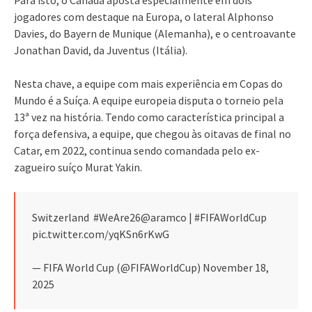
jogadores com destaque na Europa, o lateral Alphonso
Davies, do Bayern de Munique (Alemanha), e o centroavante
Jonathan David, da Juventus (Itália).
Nesta chave, a equipe com mais experiência em Copas do
Mundo é a Suíça. A equipe europeia disputa o torneio pela
13ª vez na história. Tendo como característica principal a
força defensiva, a equipe, que chegou às oitavas de final no
Catar, em 2022, continua sendo comandada pelo ex-
zagueiro suíço Murat Yakin.
Switzerland ️ #WeAre26@aramco | #FIFAWorldCup
pic.twitter.com/yqKSn6rKwG
— FIFA World Cup (@FIFAWorldCup) November 18,
2025