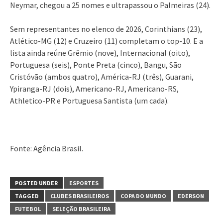
Neymar, chegou a 25 nomes e ultrapassou o Palmeiras (24).
Sem representantes no elenco de 2026, Corinthians (23),
Atlético-MG (12) e Cruzeiro (11) completam o top-10. E a
lista ainda reúne Grêmio (nove), Internacional (oito),
Portuguesa (seis), Ponte Preta (cinco), Bangu, São
Cristóvão (ambos quatro), América-RJ (três), Guarani,
Ypiranga-RJ (dois), Americano-RJ, Americano-RS,
Athletico-PR e Portuguesa Santista (um cada).
Fonte: Agência Brasil.
POSTED UNDER
ESPORTES
TAGGED
CLUBES BRASILEIROS
COPA DO MUNDO
EDERSON
FUTEBOL
SELEÇÃO BRASILEIRA