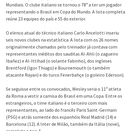
Mundiais. O clube italiano se tornou o 78º a ter um jogador
representando o Brasil em Copa do Mundo. A lista completa
reúne 23 equipes do país e 55 do exterior.
O elenco atual do técnico italiano Carlo Ancelotti inseriu
seis novos clubes na estatística. A lista com os 26 nomes
originalmente chamados pelo treinador já contava com
representantes inéditos dos sauditas Al-Ahli (o zagueiro
Ibañez) e Al-Ittihad (o volante Fabinho), dos ingleses
Brentford (Igor Thiago) e Bournemouth (o também
atacante Rayan) e do turco Fenerbahçe (o goleiro Ederson).
Se seguisse entre os convocados, Wesley seria o 11º atleta
da Roma a vestir a camisa do Brasil em uma Copa. Entre os
estrangeiros, o time italiano é o terceiro com mais
representantes, ao lado do francês Paris Saint-Germain
(PSG) e atrás somente dos espanhóis Real Madrid (14) e
Barcelona (12). A Inter de Milão, também da Itália (nove),
completa o top-5.