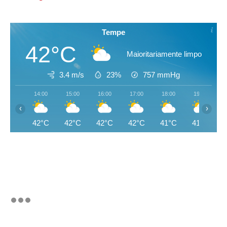
Tempe
42°C
Maioritariamente limpo
3.4 m/s
23%
757
mmHg
14:00
15:00
16:00
17:00
18:00
19:00
‹
›
42°C
42°C
42°C
42°C
41°C
41°C