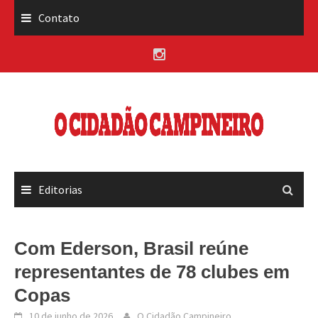
Skip
Contato
to
content
Editorias
Com Ederson, Brasil reúne
representantes de 78 clubes em
Copas
10 de junho de 2026
O Cidadão Campineiro