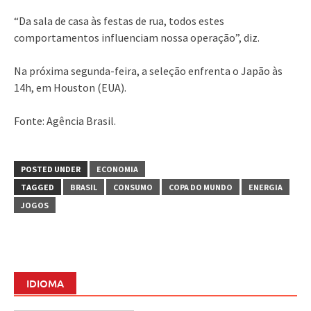
“Da sala de casa às festas de rua, todos estes
comportamentos influenciam nossa operação”, diz.
Na próxima segunda-feira, a seleção enfrenta o Japão às
14h, em Houston (EUA).
Fonte: Agência Brasil.
POSTED UNDER
ECONOMIA
TAGGED
BRASIL
CONSUMO
COPA DO MUNDO
ENERGIA
JOGOS
IDIOMA