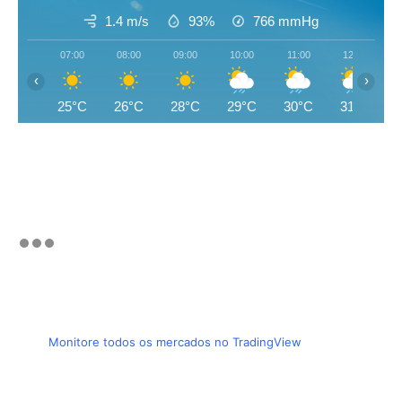
1.4 m/s
93%
766
mmHg
07:00
08:00
09:00
10:00
11:00
12:00
‹
›
25°C
26°C
28°C
29°C
30°C
31°C
Monitore todos os mercados no TradingView