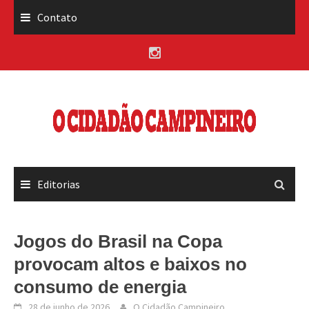
Skip
Contato
to
content
Editorias
Jogos do Brasil na Copa
provocam altos e baixos no
consumo de energia
28 de junho de 2026
O Cidadão Campineiro