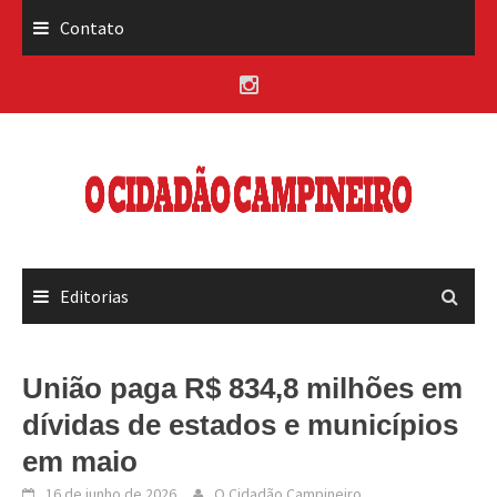
Skip
Contato
to
content
Editorias
União paga R$ 834,8 milhões em
dívidas de estados e municípios
em maio
16 de junho de 2026
O Cidadão Campineiro