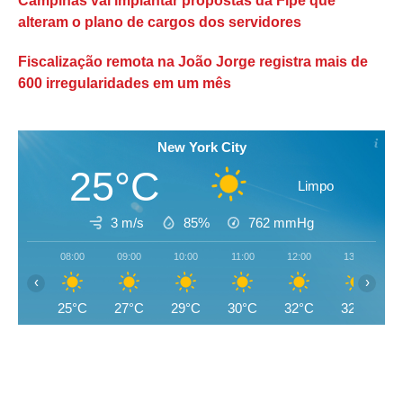
Campinas vai implantar propostas da Fipe que
alteram o plano de cargos dos servidores
Fiscalização remota na João Jorge registra mais de
600 irregularidades em um mês
New York City
25°C
Limpo
3 m/s
85%
762
mmHg
08:00
09:00
10:00
11:00
12:00
13:00
‹
›
25°C
27°C
29°C
30°C
32°C
32°C