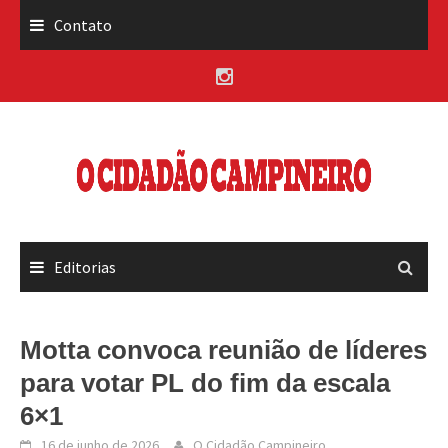
Skip
Contato
to
content
Editorias
Motta convoca reunião de líderes
para votar PL do fim da escala
6×1
16 de junho de 2026
O Cidadão Campineiro