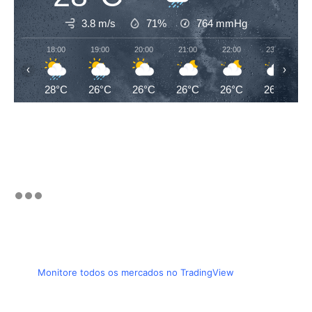
3.8 m/s
71%
764
mmHg
18:00
19:00
20:00
21:00
22:00
23:00
‹
›
28°C
26°C
26°C
26°C
26°C
26°C
Monitore todos os mercados no TradingView