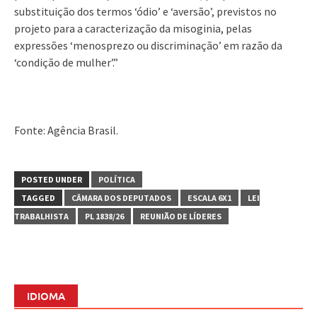
substituição dos termos ‘ódio’ e ‘aversão’, previstos no
projeto para a caracterização da misoginia, pelas
expressões ‘menosprezo ou discriminação’ em razão da
‘condição de mulher’.”
Fonte: Agência Brasil.
POSTED UNDER
POLÍTICA
TAGGED
CÂMARA DOS DEPUTADOS
ESCALA 6X1
LEI
TRABALHISTA
PL 1838/26
REUNIÃO DE LÍDERES
IDIOMA