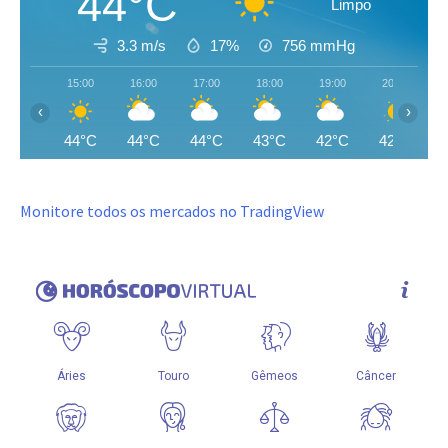
44°C
Limpo
3.3 m/s
17%
756
mmHg
15:00
16:00
17:00
18:00
19:00
20:00
‹
›
44°C
44°C
44°C
43°C
42°C
42°C
Monitore todos os mercados no TradingView