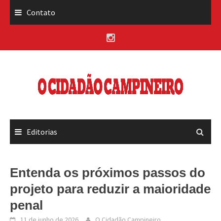
Skip
Contato
to
content
Editorias
Entenda os próximos passos do
projeto para reduzir a maioridade
penal
11 de junho de 2026
O Cidadão Campineiro