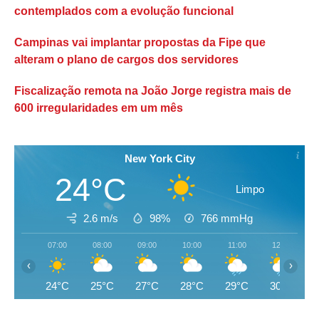
contemplados com a evolução funcional
Campinas vai implantar propostas da Fipe que
alteram o plano de cargos dos servidores
Fiscalização remota na João Jorge registra mais de
600 irregularidades em um mês
New York City
24°C
Limpo
2.6 m/s
98%
766
mmHg
07:00
08:00
09:00
10:00
11:00
12:00
‹
›
24°C
25°C
27°C
28°C
29°C
30°C